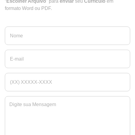
“
Escolher Arquivo
” para
enviar
seu
Currículo
em
formato Word ou PDF.